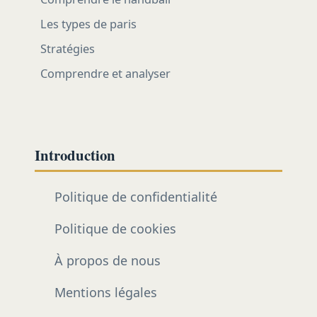
Les types de paris
Stratégies
Comprendre et analyser
Introduction
Politique de confidentialité
Politique de cookies
À propos de nous
Mentions légales