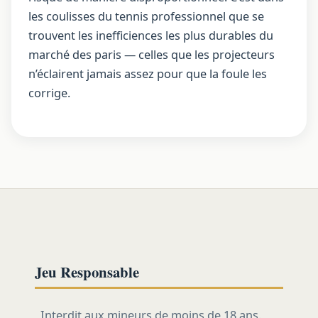
les coulisses du tennis professionnel que se
trouvent les inefficiences les plus durables du
marché des paris — celles que les projecteurs
n’éclairent jamais assez pour que la foule les
corrige.
Jeu Responsable
Interdit aux mineurs de moins de 18 ans.