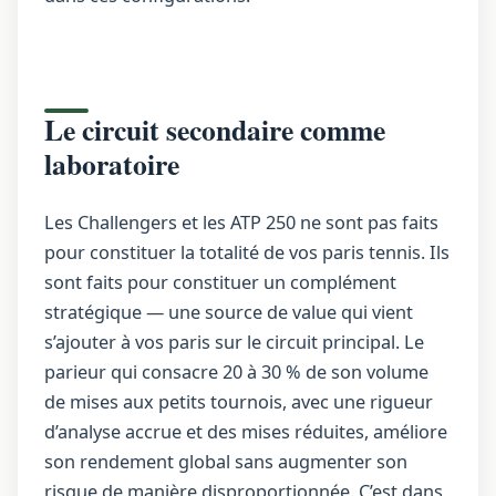
Le circuit secondaire comme
laboratoire
Les Challengers et les ATP 250 ne sont pas faits
pour constituer la totalité de vos paris tennis. Ils
sont faits pour constituer un complément
stratégique — une source de value qui vient
s’ajouter à vos paris sur le circuit principal. Le
parieur qui consacre 20 à 30 % de son volume
de mises aux petits tournois, avec une rigueur
d’analyse accrue et des mises réduites, améliore
son rendement global sans augmenter son
risque de manière disproportionnée. C’est dans