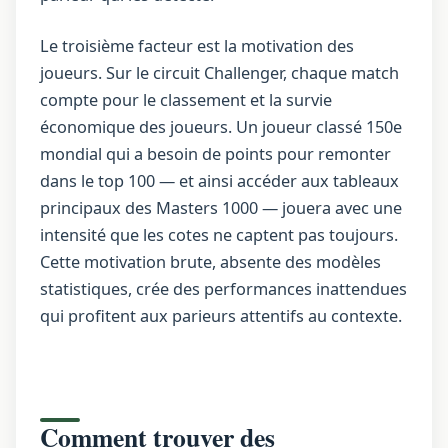
Le troisième facteur est la motivation des
joueurs. Sur le circuit Challenger, chaque match
compte pour le classement et la survie
économique des joueurs. Un joueur classé 150e
mondial qui a besoin de points pour remonter
dans le top 100 — et ainsi accéder aux tableaux
principaux des Masters 1000 — jouera avec une
intensité que les cotes ne captent pas toujours.
Cette motivation brute, absente des modèles
statistiques, crée des performances inattendues
qui profitent aux parieurs attentifs au contexte.
Comment trouver des