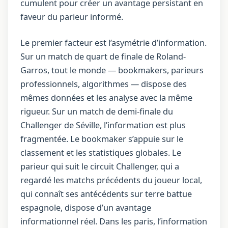
cumulent pour créer un avantage persistant en
faveur du parieur informé.
Le premier facteur est l’asymétrie d’information.
Sur un match de quart de finale de Roland-
Garros, tout le monde — bookmakers, parieurs
professionnels, algorithmes — dispose des
mêmes données et les analyse avec la même
rigueur. Sur un match de demi-finale du
Challenger de Séville, l’information est plus
fragmentée. Le bookmaker s’appuie sur le
classement et les statistiques globales. Le
parieur qui suit le circuit Challenger, qui a
regardé les matchs précédents du joueur local,
qui connaît ses antécédents sur terre battue
espagnole, dispose d’un avantage
informationnel réel. Dans les paris, l’information