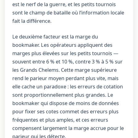
est le nerf de la guerre, et les petits tournois
sont le champ de bataille où l’information locale
fait la différence.
Le deuxième facteur est la marge du
bookmaker. Les opérateurs appliquent des
marges plus élevées sur les petits tournois —
souvent entre 6 % et 10 %, contre 3 % à 5 % sur
les Grands Chelems. Cette marge supérieure
rend le parieur moyen perdant plus vite, mais
elle cache un paradoxe : les erreurs de cotation
sont proportionnellement plus grandes. Le
bookmaker qui dispose de moins de données
pour fixer ses cotes commet des erreurs plus
fréquentes et plus amples, et ces erreurs
compensent largement la marge accrue pour le
parieur qui les détecte.