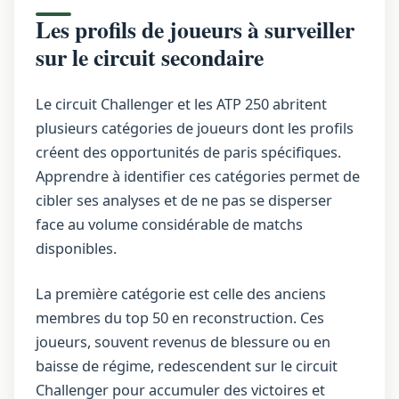
Les profils de joueurs à surveiller
sur le circuit secondaire
Le circuit Challenger et les ATP 250 abritent
plusieurs catégories de joueurs dont les profils
créent des opportunités de paris spécifiques.
Apprendre à identifier ces catégories permet de
cibler ses analyses et de ne pas se disperser
face au volume considérable de matchs
disponibles.
La première catégorie est celle des anciens
membres du top 50 en reconstruction. Ces
joueurs, souvent revenus de blessure ou en
baisse de régime, redescendent sur le circuit
Challenger pour accumuler des victoires et