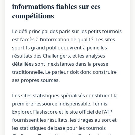
informations fiables sur ces
compétitions
Le défi principal des paris sur les petits tournois
est l’accès à l’information de qualité. Les sites
sportifs grand public couvrent à peine les
résultats des Challengers, et les analyses
détaillées sont inexistantes dans la presse
traditionnelle. Le parieur doit donc construire
ses propres sources.
Les sites statistiques spécialisés constituent la
première ressource indispensable. Tennis
Explorer, Flashscore et le site officiel de l’ATP
fournissent les résultats, les tirages au sort et
les statistiques de base pour les tournois